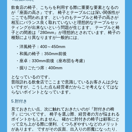
飲食店の椅子、こちらを利用する際に重要な要素となるの
が『座面の高さ』です。 椅子とテーブルには深い関係性が
ここでも問われます、というのもテーブルと椅子の高さが
相互にバランス良く取れていないと理想的なテーブルセッ
ティングが出来ないという問題が生じます。 テーブルと椅
子との間差は『280mm』が理想的とされています、椅子の
種類により異なりますが一般的には、
洋風椅子：400～450mm
和風の椅子：350mm前後
座卓：330mm前後（座布団を考慮）
掘りごたつ席：400mm
となっているのです。
普段訪れる飲食店でここまで意識しているお客さんは少な
いですが、こうした点も経営者だからこそ考えなくてはな
らないポイントとなっています。
5.肘付き
見ておきたい点、次に触れておきたいのが『肘付きの椅
子』についてです。 椅子を選ぶ際、経営者の方が悩まれる
ポイントかもしれません。 確かに肘付きの椅子は顧客にと
って立ち上がる際に便利、くつろぎやすいなどのメリット
があります。 ですがその反面、出入りの邪魔になったり、