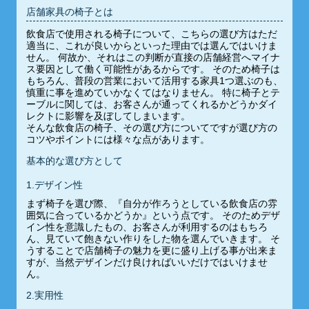
店舗家具の椅子とは
飲食店で使用される椅子について、こちらの選び方はただ
適当に、これが良いからといった理由では選んではいけま
せん。 何故か、それはこの判断が直接の店舗経営へマイナ
ス要因として働く可能性があるからです。 そのため椅子は
もちろん、普段の営業において活用する家具1つ選ぶのも、
慎重に事を進めていかなくてはなりません。 特に椅子とテ
ーブルに関しては、お客さんが通ってくれるかどうかダイ
レクトに影響を及ぼしてしまいます。
そんな飲食店の椅子、その選び方についてですが選び方の
コツやポイントには様々な点があります。
基本的な選び方として
1.デザイン性
まず椅子を選び際、『自分が作ろうとしている飲食店の雰
囲気に合っているかどうか』という点です。 そのためデザ
イン性を意識したもの、お客さんが利用するのはもちろ
ん、見ていて飽きない作りをした物を選んでいきます。 そ
うすることで店舗椅子の魅力を更に盛り上げる事が出来ま
すが、当然デザインだけ良ければいいだけではいけませ
ん。
2.実用性