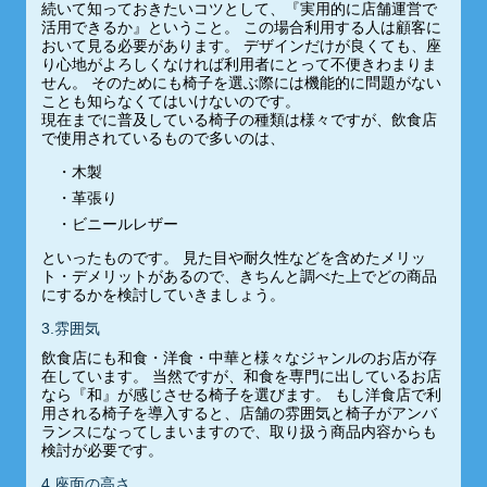
続いて知っておきたいコツとして、『実用的に店舗運営で
活用できるか』ということ。 この場合利用する人は顧客に
おいて見る必要があります。 デザインだけが良くても、座
り心地がよろしくなければ利用者にとって不便きわまりま
せん。 そのためにも椅子を選ぶ際には機能的に問題がない
ことも知らなくてはいけないのです。
現在までに普及している椅子の種類は様々ですが、飲食店
で使用されているもので多いのは、
木製
革張り
ビニールレザー
といったものです。 見た目や耐久性などを含めたメリッ
ト・デメリットがあるので、きちんと調べた上でどの商品
にするかを検討していきましょう。
3.雰囲気
飲食店にも和食・洋食・中華と様々なジャンルのお店が存
在しています。 当然ですが、和食を専門に出しているお店
なら『和』が感じさせる椅子を選びます。 もし洋食店で利
用される椅子を導入すると、店舗の雰囲気と椅子がアンバ
ランスになってしまいますので、取り扱う商品内容からも
検討が必要です。
4.座面の高さ