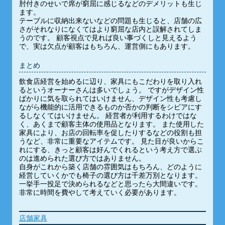
肘付きのせいで席が窮屈に感じるなどのデメリットも生じ
ます。
テーブルに収納出来ないなどの問題も生じると、店舗の広
さがそれなりになくてはより窮屈な店内と誤解されてしま
うのです。 顧客視点で見れば良い事づくしと見えるよう
で、実は欠点が顧客はもちろん、運営側にもあります。
まとめ
飲食店経営を始めるに辺り、家具にもこだわりを取り入れ
るというオーナーさんは多いでしょう。 ですがデザイン性
ばかりに気を取られてはいけません、デザイン性も考慮し
ながら機能的に活用できるものか否かの判断をシビアにす
るしなくてはいけません。 経営者が利用するわけではな
く、あくまで顧客主体の使用品となります。 また使用した
家具により、お店の回転率を促したりするなどの役割も担
うなど、非常に重要なアイテムです。 見た目が良いからこ
れにする、きっと顧客は好んでくれるという考え方で選ぶ
のは進められた選び方ではありません。
自身がこれから築く店舗の雰囲気はもちろん、どのように
経営していくかでも椅子の選び方は千差万別となります。
一挙手一投足で決められるなどと思ったら大間違いです。
非常に時間を費やして考えていく必要があります。
店舗家具