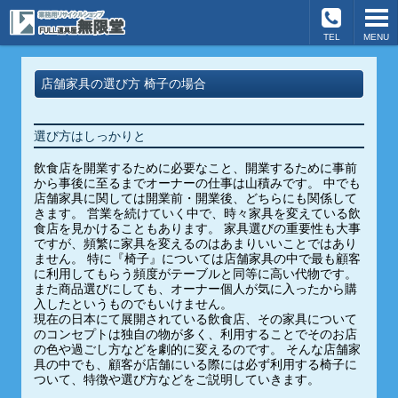
TEL
MENU
店舗家具の選び方 椅子の場合
選び方はしっかりと
飲食店を開業するために必要なこと、開業するために事前
から事後に至るまでオーナーの仕事は山積みです。 中でも
店舗家具に関しては開業前・開業後、どちらにも関係して
きます。 営業を続けていく中で、時々家具を変えている飲
食店を見かけることもあります。 家具選びの重要性も大事
ですが、頻繁に家具を変えるのはあまりいいことではあり
ません。 特に『椅子』については店舗家具の中で最も顧客
に利用してもらう頻度がテーブルと同等に高い代物です。
また商品選びにしても、オーナー個人が気に入ったから購
入したというものでもいけません。
現在の日本にて展開されている飲食店、その家具について
のコンセプトは独自の物が多く、利用することでそのお店
の色や過ごし方などを劇的に変えるのです。 そんな店舗家
具の中でも、顧客が店舗にいる際には必ず利用する椅子に
ついて、特徴や選び方などをご説明していきます。