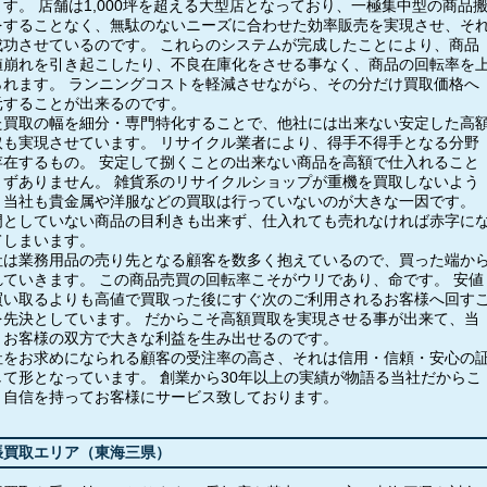
ます。 店舗は1,000坪を超える大型店となっており、一極集中型の商品
をすることなく、無駄のないニーズに合わせた効率販売を実現させ、そ
成功させているのです。 これらのシステムが完成したことにより、商品
値崩れを引き起こしたり、不良在庫化をさせる事なく、商品の回転率を
られます。 ランニングコストを軽減させながら、その分だけ買取価格へ
元することが出来るのです。
た買取の幅を細分・専門特化することで、他社には出来ない安定した高
取も実現させています。 リサイクル業者により、得手不得手となる分野
存在するもの。 安定して捌くことの出来ない商品を高額で仕入れること
まずありません。 雑貨系のリサイクルショップが重機を買取しないよう
、当社も貴金属や洋服などの買取は行っていないのが大きな一因です。
門としていない商品の目利きも出来ず、仕入れても売れなければ赤字に
てしまいます。
社は業務用品の売り先となる顧客を数多く抱えているので、買った端か
れていきます。 この商品売買の回転率こそがウリであり、命です。 安値
買い取るよりも高値で買取った後にすぐ次のご利用されるお客様へ回す
を先決としています。 だからこそ高額買取を実現させる事が出来て、当
とお客様の双方で大きな利益を生み出せるのです。
社をお求めになられる顧客の受注率の高さ、それは信用・信頼・安心の
して形となっています。 創業から30年以上の実績が物語る当社だからこ
、自信を持ってお客様にサービス致しております。
張買取エリア（東海三県）