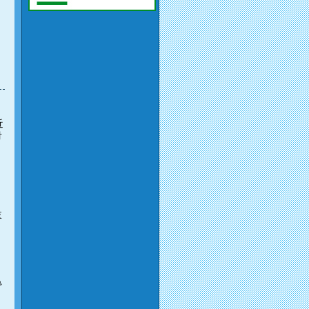
り
。
近
対
岐
亀
。