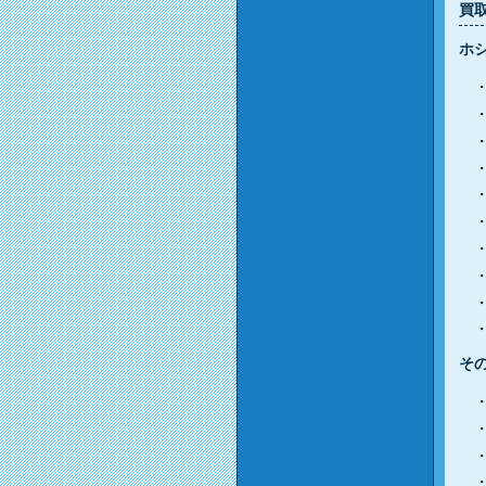
買
ホ
そ