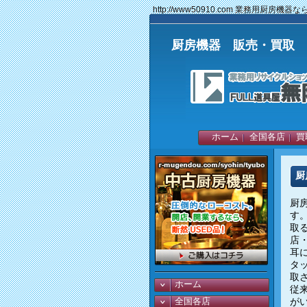
http://www50910.com 業務用厨房機
厨房機器 販売・買取 中
ホーム
全国各店
買
厨
厨
す。
取
店
耳
タ
取
ホーム
従
全国各店
が