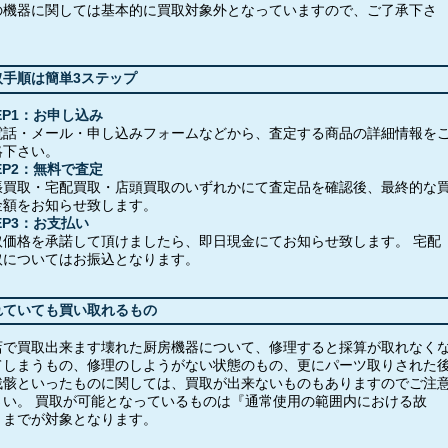
の機器に関しては基本的に買取対象外となっていますので、ご了承下さ
。
取手順は簡単3ステップ
EP1：お申し込み
電話・メール・申し込みフォームなどから、査定する商品の詳細情報を
絡下さい。
EP2：無料で査定
張買取・宅配買取・店頭買取のいずれかにて査定品を確認後、最終的な
金額をお知らせ致します。
EP3：お支払い
取価格を承諾して頂けましたら、即日現金にてお知らせ致します。 宅配
取についてはお振込となります。
れていても買い取れるもの
店で買取出来ます壊れた厨房機器について、修理すると採算が取れなく
てしまうもの、修理のしようがない状態のもの、更にパーツ取りされた
残骸といったものに関しては、買取が出来ないものもありますのでご注
さい。 買取が可能となっているものは『通常使用の範囲内における故
』までが対象となります。