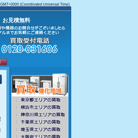
2 GMT+0000 (Coordinated Universal Time)
 お見積無料
売
く
買
様