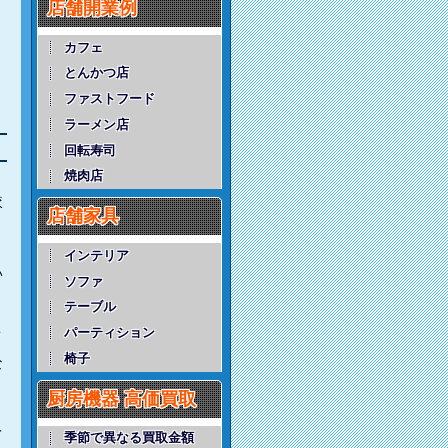
店舗開業例
カフェ
とんかつ店
ファストフード
ラーメン店
回転寿司
焼肉店
・
較
店舗家具
インテリア
い
ソファ
テーブル
こ
パーティション
椅子
な
厨房機器 高価買取
く
て
季節で異なる買取金額