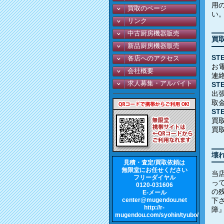
用
買取のページ
い
リンク
中古厨房機器販売
買
新品厨房機器販売
ST
各店へのアクセス
お
会社概要
連
求人募集・アルバイト
ST
出
取
ST
買
買
壊
見積・査定/買取依頼は
無限堂にお任せください
当
フリーダイヤル
っ
0120-031606
の
E-メール
center@mugendou.net
下
http://r-
障
mugendou.com/syohin/tyubo/