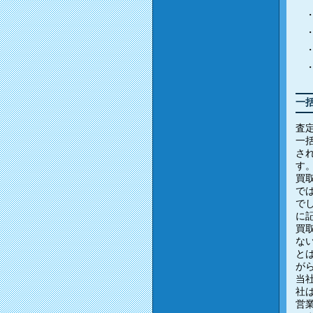
一
査
一
さ
す
買
で
で
に
買
な
と
が
当
社
営