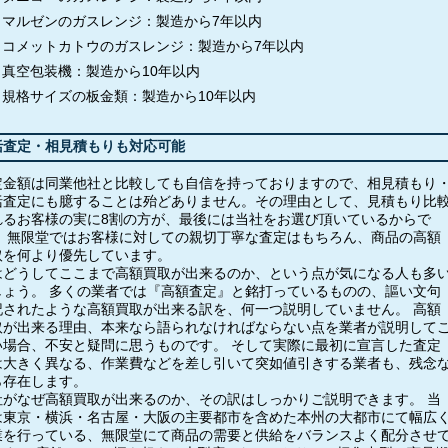
マルゼンのガスレンジ：製造から7年以内
コメットカトウのガスレンジ：製造から7年以内
真空包装機：製造から10年以内
規格サイズの板金類：製造から10年以内
括査定・相見積もりも対応可能
定金額は同業他社と比較しても自信を持っておりますので、相見積もり
括査定にも臆することは殆どありません。その理由として、見積もり比
れるお客様の実に8割の方が、最後には当社をお選び頂いているからで
。 無限堂ではお客様に対しての親切丁寧な査定はもちろん、商品の高額
取を何より優先しています。
はどうしてここまで高額買取が出来るのか、という点が気になる人も多
しょう。 多くの業者では『高額査定』と銘打っているものの、謳い文句
記されたような高額買取が出来る訳を、何一つ説明していません。 高額
取が出来る理由、本来なら語られなければならない点を業者が説明して
い場合、不安と疑問に思うものです。 そして実際に最初に宣言した査定
は大きく異なる、作業費などを差し引いて突如値引きする業者も、残念
ら存在します。
社がなぜ高額買取が出来るのか、その訳はしっかりご説明できます。 当
は東京・横浜・名古屋・大阪の主要都市を含めた本州の大都市にて幅広
業を行っている、無限堂にて商品の需要と供給をバランスよく配分させ