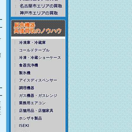
厨房機器
高価買取のノウハウ
ご
冷凍庫・冷蔵庫
コールドテーブル
買
冷凍・冷蔵ショーケース
食器洗浄機
製氷機
アイスディスペンサー
調理機器
ガス機器・ガスレンジ
な
業務用エアコン
後
店舗用品・店舗家具
意
ホシザキ製品
ISEKI