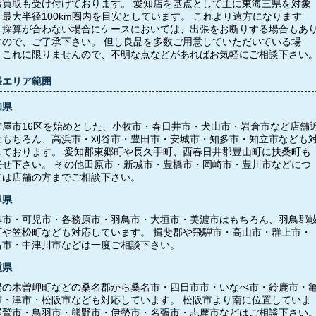
張買取も受け付けております。 愛知店を基点として主に東海三県を対象
、最大半径100km圏内を目安としています。 これより遠方になります
、採算が合わない場合にケースにおいては、出張をお断りする場合もあ
すので、ご了承下さい。 但し良品を多数ご用意していただいている場
、これに限りませんので、不明な点などがあればお気軽にご相談下さい
張エリア範囲
知県
古屋市16区を始めとした、小牧市・春日井市・犬山市・岩倉市など店舗
はもちろん、高浜市・刈谷市・豊田市・安城市・知多市・知立市なども
しております。 愛知郡東郷町や長久手町、西春日井郡豊山町に扶桑町も
任せ下さい。 その他田原市・新城市・豊橋市・岡崎市・豊川市などにつ
ては店舗の方までご相談下さい。
阜県
阜市・可児市・各務原市・羽鳥市・大垣市・美濃市はもちろん、羽鳥郡
町や笠松町なども対応しています。 揖斐郡や飛騨市・高山市・群上市・
呂市・中津川市などは一度ご相談下さい。
重県
場の木曽岬町などの桑名郡から桑名市・四日市市・いなべ市・鈴鹿市・
市・津市・松阪市なども対応しています。 松阪市より南に位置していま
尾鷲市・鳥羽市・熊野市・伊勢市・名張市・志摩市などはご相談下さい