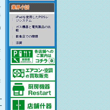
搬
れ
業界小話
上
iPadを使用したPOSレ
ジシステム
ガス機器と電気製品の比
額
較
飲食店での喫煙
涼厨
な
ら
こ
証