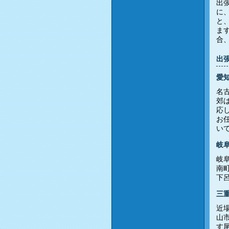
出
に
と
ま
合
出
愛
名
郊
応
お
い
岐
岐
南
下
三
近
山
す