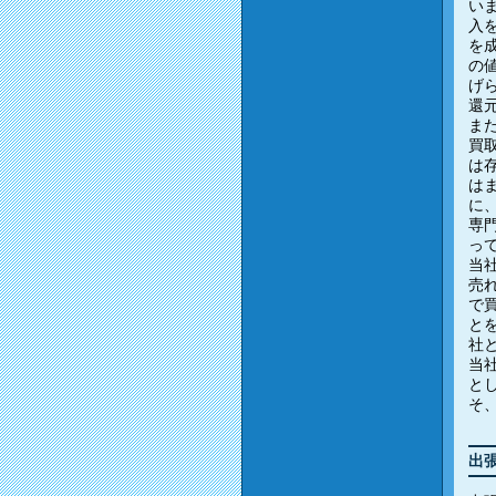
い
入
を
の
げ
還
ま
買
は
は
に
専
っ
当
売
で
と
社
当
と
そ
出