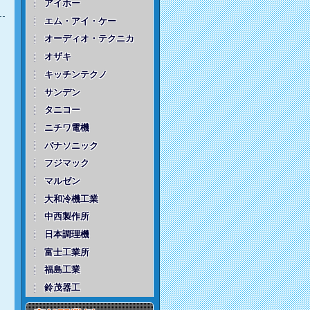
アイホー
エム・アイ・ケー
オーディオ・テクニカ
オザキ
キッチンテクノ
サンデン
タニコー
ニチワ電機
パナソニック
フジマック
マルゼン
大和冷機工業
中西製作所
日本調理機
富士工業所
福島工業
鈴茂器工