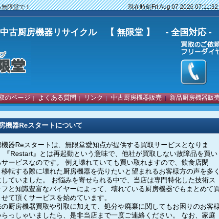
器なら無限堂で！
現在時刻
Fri Aug 07 2026 07:11:3
古厨房機器リサイクル 【 無限堂 】 - 全国対応 -
取のページ
よくある質問
リンク
中古厨房機器販売
新品厨房機器販
房機器Reスタートについて
房機器Reスタートは、無限堂愛知点が提供する買取サービスとなりま
 『Restart』とは再起動という意味で、他社が買取しない故障品を買い
るサービスなのです。 例え壊れていても買い取れますので、飲食店閉
・移転する際に壊れた厨房機器を売りたいと望まれるお客様方の声を多
にしていました。 お悩みを寄せられる中で、当店は専門特化した技術ス
ッフと知識豊富なバイヤーによって、壊れている厨房機器でもまとめて
させて頂くサービスを始めています。
来の厨房機器買取や引取に加えて、処分や廃棄に関してもお困りのお客
いらっしゃいましたら、是非当店まで一度ご連絡ください。 なお、家庭