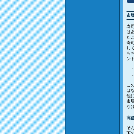
市
寿
は
た
寿
し
も
ン
こ
は
他
市
な
高
そ
下