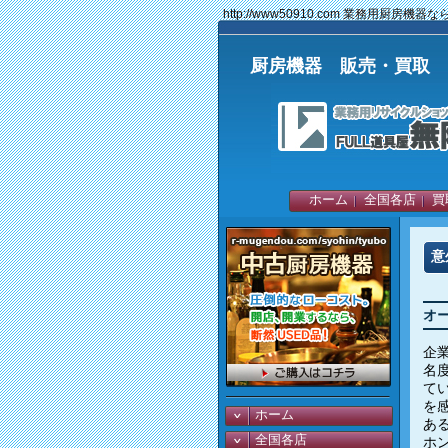
http://www50910.com 業務用厨房機
厨房機器 販売・買取 中
ホーム
全国各店
買
意
オ
企
名
て
を
ホーム
あ
全国各店
ホ