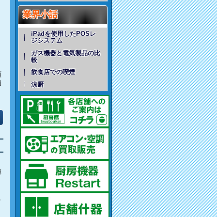
業界小話
iPadを使用したPOSレ
ジシステム
ガス機器と電気製品の比
較
飲食店での喫煙
額
価
涼厨
博
し