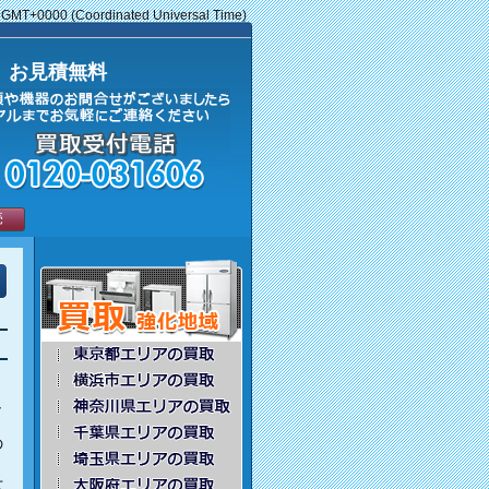
 GMT+0000 (Coordinated Universal Time)
 お見積無料
売
し
の
せ