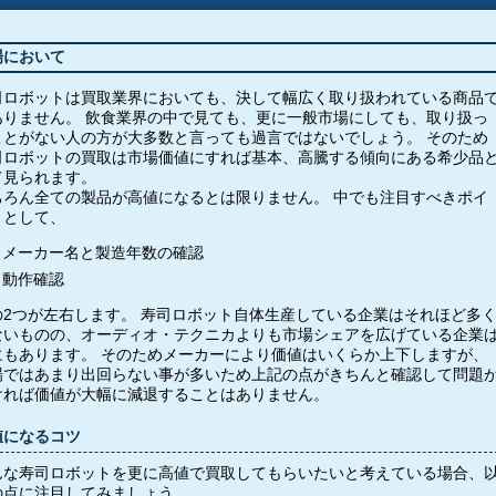
場において
司ロボットは買取業界においても、決して幅広く取り扱われている商品
ありません。 飲食業界の中で見ても、更に一般市場にしても、取り扱っ
ことがない人の方が大多数と言っても過言ではないでしょう。 そのため
司ロボットの買取は市場価値にすれば基本、高騰する傾向にある希少品
て見られます。
ちろん全ての製品が高値になるとは限りません。 中でも注目すべきポイ
トとして、
メーカー名と製造年数の確認
動作確認
の2つが左右します。 寿司ロボット自体生産している企業はそれほど多
ないものの、オーディオ・テクニカよりも市場シェアを広げている企業
にもあります。 そのためメーカーにより価値はいくらか上下しますが、
場ではあまり出回らない事が多いため上記の点がきちんと確認して問題
ければ価値が大幅に減退することはありません。
値になるコツ
んな寿司ロボットを更に高値で買取してもらいたいと考えている場合、
の点に注目してみましょう。