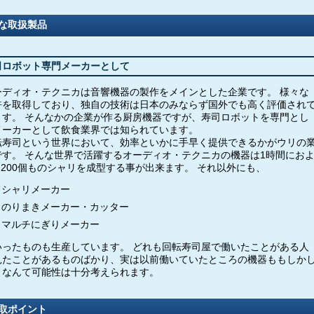
な取扱製品
司ロボット専門メーカーとして
ーディオ・テクニカは音響機器の製作をメインとした企業です。 様々な
許を取得しており、独自の技術は日本のみならず国外でも高く評価され
ます。 そんなかの企業が作る厨房機器ですが、寿司ロボットを専門とし
メーカーとして飲食業界では知られています。
転寿司という世界において、効率といかに手早く提供できるかがウリの
です。 そんな世界で活躍するオーディオ・テクニカの機器は1時間にお
4,200個ものシャリを成型する事が出来ます。 それ以外にも、
シャリメーカー
のりまきメーカー・カッター
マルチにぎりメーカー
いったものも生産しています。 どれも回転寿司屋で働いたことがある人
見たことがあるものばかり、実は以前働いていたところの機器ももしか
、なんて可能性は十分考えられます。
取ポイント