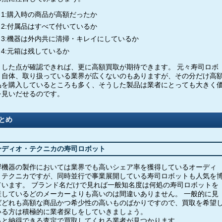
1:購入時の商品が高額だったか
2:付属品はすべて付いているか
3:機器は外内共に清掃・キレイにしているか
4:元箱は残しているか
うした点が確認できれば、更に高額買取が期待できます。 元々寿司ロボ
ト自体、取り扱っている業界が広くないのもありますが、その分だけ高
品を購入しているところも多く、そうした製品は業者にとっても大きく
を見いだせるのです。
とめ
ーディオ・テクニカの寿司ロボット
響機器の製作においては業界でも高いシェア率を獲得しているオーディ
・テクニカですが、同時並行で事業展開している寿司ロボットも人気を
ています。 ブランド名だけで見れば一般知名度は何処の寿司ロボットを
産しているどのメーカーよりも高いのは間違いありません。 一般的に見
ばどれも高額な商品かつ希少性の高いものばかりですので、買取を希望
いる方は積極的に業者探しをしていきましょう。
っと納得できる査定で買取してくれる業者が見つかります。