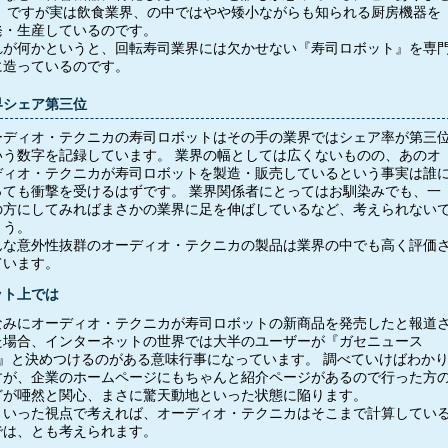
。 ですが実は飲食業界、の中ではやや矮小ながらも知られる厨房機器を
発・生産しているのです。
れが何かというと、回転寿司業界には欠かせない『寿司ロボット』を専
に造っているのです。
界シェア第三位
ーディオ・テクニカの寿司ロボットはその手の業界ではシェア率が第三
いう数字を記録しています。 業界の幅としては広くないものの、あのオ
ディオ・テクニカが寿司ロボットを製造・販売しているという事実は誰
っても衝撃を受けるはずです。 業界関係者にとってはお馴染みでも、一
の方にしてみればまさかの業界に足を伸ばしているなど、考えられない
ょう。
んな意外性抜群のオーディオ・テクニカの製品は業界の中でも高く評価
ています。
ット上では
なみにオーディオ・テクニカが寿司ロボットの新商品を発売したと報道
た場合、インターネットの世界では大半のユーザーが『ガセニュース
!!』と決めつけるのがある意味行事になっています。 調べていけばわか
すが、企業のホームページにもちゃんと紹介ページがあるので行った方
どが唖然と関心、まさに驚天動地といった状態に陥ります。
ういった視点で考えれば、オーディオ・テクニカはそこまで計算してい
では、とも考えられます。