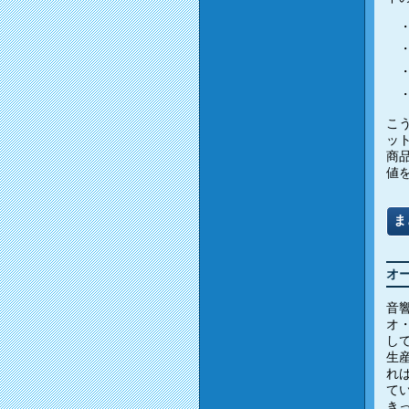
こ
ッ
商
値
ま
オ
音
オ
し
生
れ
て
き