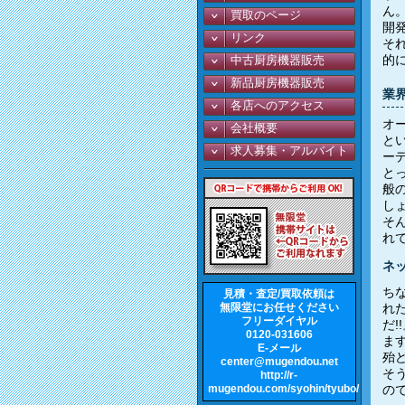
ん
買取のページ
開
リンク
そ
的
中古厨房機器販売
新品厨房機器販売
業
各店へのアクセス
オ
会社概要
と
求人募集・アルバイト
ー
と
般
し
そ
れ
ネ
ち
見積・査定/買取依頼は
無限堂にお任せください
れ
フリーダイヤル
だ
0120-031606
ま
E-メール
殆
center@mugendou.net
そ
http://r-
mugendou.com/syohin/tyubo/
の