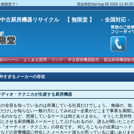
器なら無限堂で！
現在時刻
Sat Aug 08 2026 12:40:25
古厨房機器リサイクル 【 無限堂 】 - 全国対応 -
取のページ
よくある質問
リンク
中古厨房機器販売
新品厨房機器販
外すぎるメーカーの存在
ーディオ・テクニカが生産する厨房機器
業の全容を知っているのは所属している社員だけでしょう。 無縁の、知
度だけしか知らない一般の方にしてみれば一企業がどこまで事業を展開
いるのかなど、把握しているケースは殆どありません。 そうした意外性
感じさせる厨房機器メーカーとして上げられるのが、誰もが聞いたこと
る『オーディオ・テクニカ』の存在です。 何しろこちらの企業はヘッド
ンなどの音響機器に特化したメーカーと誰もが思っているに違いありま