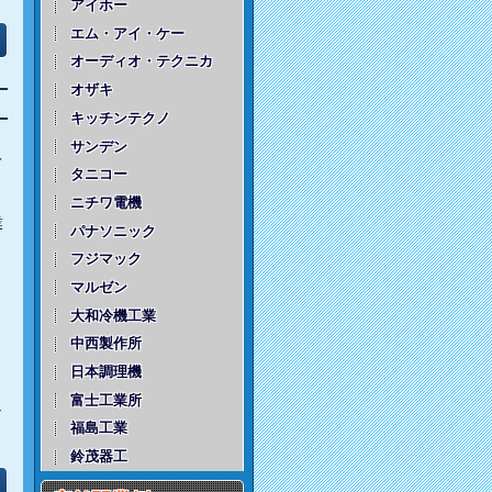
アイホー
エム・アイ・ケー
オーディオ・テクニカ
オザキ
キッチンテクノ
サンデン
て
タニコー
ニチワ電機
業
パナソニック
よ
フジマック
マルゼン
大和冷機工業
中西製作所
日本調理機
富士工業所
し
福島工業
鈴茂器工