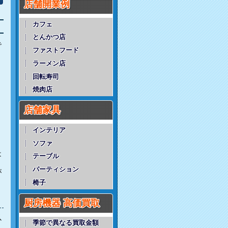
店舗開業例
カフェ
とんかつ店
で
ファストフード
ラーメン店
と
回転寿司
焼肉店
店舗家具
インテリア
ソファ
く
は
テーブル
パーティション
が
椅子
厨房機器 高価買取
以
季節で異なる買取金額