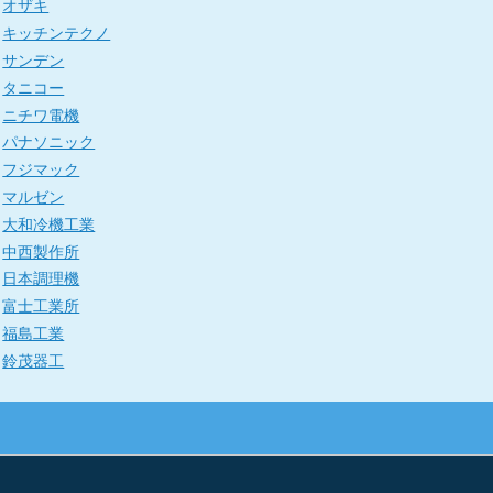
オザキ
キッチンテクノ
サンデン
タニコー
ニチワ電機
パナソニック
フジマック
マルゼン
大和冷機工業
中西製作所
日本調理機
富士工業所
福島工業
鈴茂器工