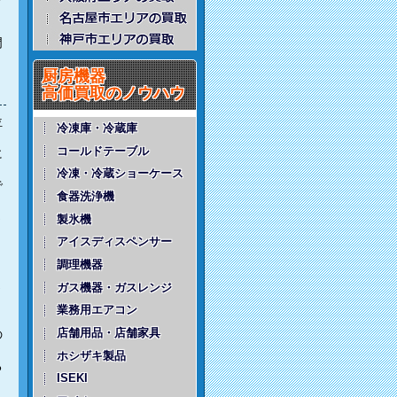
門
厨房機器
高価買取のノウハウ
位
冷凍庫・冷蔵庫
コールドテーブル
に
冷凍・冷蔵ショーケース
で
食器洗浄機
さ
製氷機
アイスディスペンサー
調理機器
さ
ガス機器・ガスレンジ
業務用エアコン
り
店舗用品・店舗家具
の
ホシザキ製品
る
ISEKI