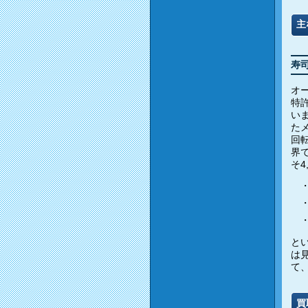
主
寿
オ
特
い
た
回
界
そ
と
は
て
買